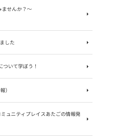
みませんか？～
しました
源について学ぼう！
2報）
コミュニティプレイスあたごの情報発