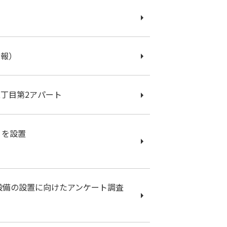
3報）
五丁目第2アパート
」を設置
電設備の設置に向けたアンケート調査