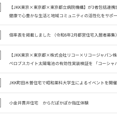
【JKK東京×東京都×東京都立病院機構】が3者包括連携
健康で心豊かな生活と地域コミュニティの活性化をサポ
倍率表を掲載しました （令和6年2月都営住宅入居者募集
【JKK東京×東京都×株式会社リコー×リコージャパン
ペロブスカイト太陽電池の有効性実装検証を 「コーシャ
JKK町田木曽住宅で昭和薬科大学生によるイベントを開
小金井貫井住宅 からだぽかぽか指圧体験