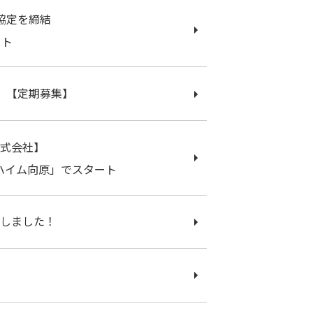
協定を締結
ート
）【定期募集】
株式会社】
ハイム向原」でスタート
催しました！