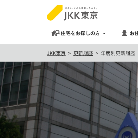
住宅をお探しの方
お
本
JKK東京
更新履歴
年度別更新履歴
文
こ
こ
か
ら