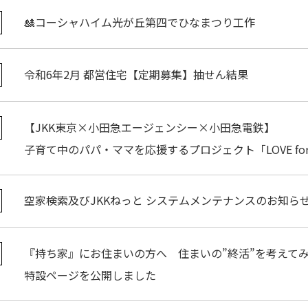
🎎コーシャハイム光が丘第四でひなまつり工作
令和6年2月 都営住宅【定期募集】抽せん結果
【JKK東京×小田急エージェンシー×小田急電鉄】
子育て中のパパ・ママを応援するプロジェクト「LOVE for
空家検索及びJKKねっと システムメンテナンスのお知ら
『持ち家』にお住まいの方へ 住まいの”終活”を考えて
特設ページを公開しました