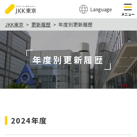
Language
のページの本文へ移動
メニュー
本
JKK東京
更新履歴
年度別更新履歴
文
こ
こ
年度別更新履歴
か
ら
2024年度