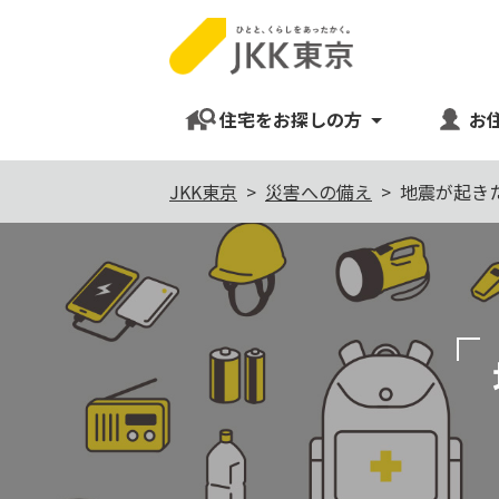
住宅をお探しの方
お
本
JKK東京
災害への備え
地震が起き
文
こ
こ
か
ら