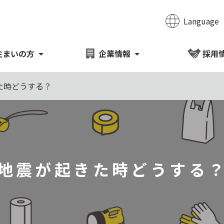
Language
のページの本文へ移動
住まいの方
企業情報
採用
た時どうする？
地震が起きた時どうする