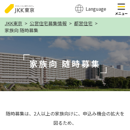
Language
のページの本文へ移動
メニュー
本
JKK東京
公営住宅募集情報
都営住宅
家族向 随時募集
文
こ
こ
か
家族向 随時募集
ら
随時募集は、2人以上の家族向けに、申込み機会の拡大を
図るため、