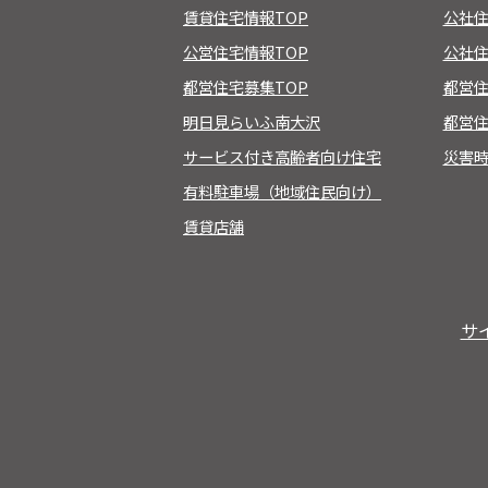
賃貸住宅情報TOP
公社
公営住宅情報TOP
公社住
都営住宅募集TOP
都営
明日見らいふ南大沢
都営住
サービス付き高齢者向け住宅
災害
有料駐車場（地域住民向け）
賃貸店舗
サ