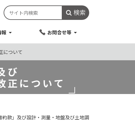
検索
情報
お問合せ等
正について
及び
改正について
書約款」及び設計・測量・地盤及び土地調