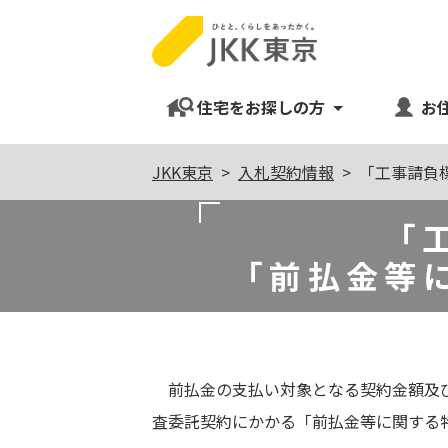
住宅をお探しの方
お
本
JKK東京
入札契約情報
「工事請負
文
こ
「
こ
「前払金等
か
ら
前払金の支払い対象となる契約金額及び
査委託契約にかかる「前払金等に関する