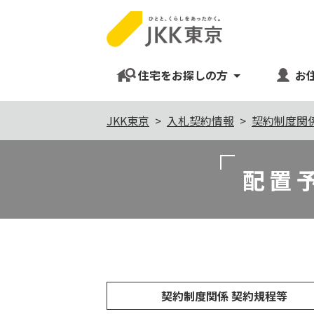
住宅をお探しの方
お
本
JKK東京
入札契約情報
契約制度関
文
こ
配置
こ
か
ら
契約制度関係 契約規程等