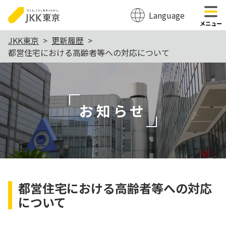
Language
のページの本文へ移動
メニュー
本
JKK東京
更新履歴
都営住宅における高齢者等への対応について
文
こ
こ
か
お知らせ
ら
都営住宅における高齢者等への対応
について