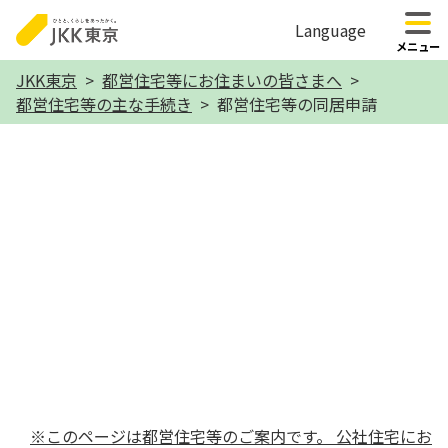
Language
のページの本文へ移動
メニュー
本
JKK東京
都営住宅等にお住まいの皆さまへ
都営住宅等の主な手続き
都営住宅等の同居申請
文
こ
こ
か
都営住宅等の同居申請
ら
※このページは都営住宅等のご案内です。 公社住宅にお