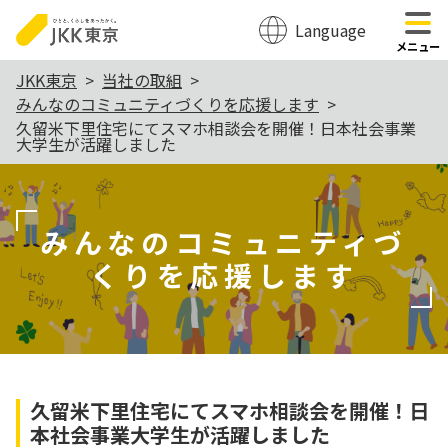
Language
のページの本文へ移動
メニュー
本
JKK東京
当社の取組
みんなのコミュニティづくりを応援します
文
久留米下里住宅にてスマホ相談会を開催！日本社会事業
こ
大学生が活躍しました
こ
か
みんなのコミュニティづ
ら
くりを応援します
久留米下里住宅にてスマホ相談会を開催！日
本社会事業大学生が活躍しました