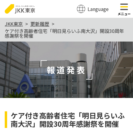
Language
のページの本文へ移動
メニュー
本
JKK東京
更新履歴
ケア付き高齢者住宅「明日見らいふ南大沢」開設30周年
文
感謝祭を開催
こ
こ
か
報道発表
ら
ケア付き高齢者住宅「明日見らいふ
南大沢」開設30周年感謝祭を開催