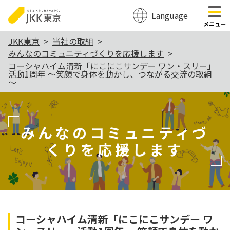
Language
のページの本文へ移動
メニュー
本
JKK東京
当社の取組
みんなのコミュニティづくりを応援します
文
コーシャハイム清新「にこにこサンデー ワン・スリー」
こ
活動1周年 ～笑顔で身体を動かし、つながる交流の取組
～
こ
か
ら
みんなのコミュニティづ
くりを応援します
コーシャハイム清新「にこにこサンデー ワ