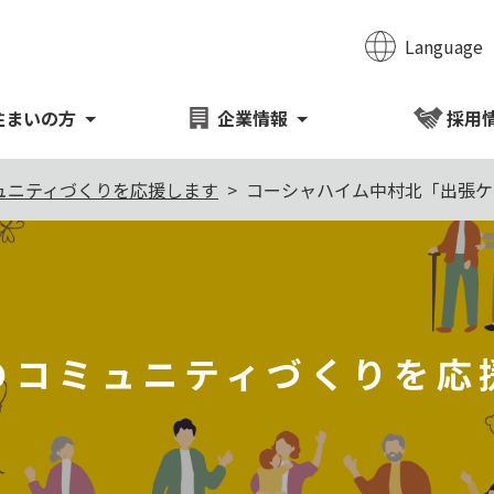
Language
のページの本文へ移動
住まいの方
企業情報
採用
ュニティづくりを応援します
コーシャハイム中村北「出張ケ
のコミュニティづくりを応