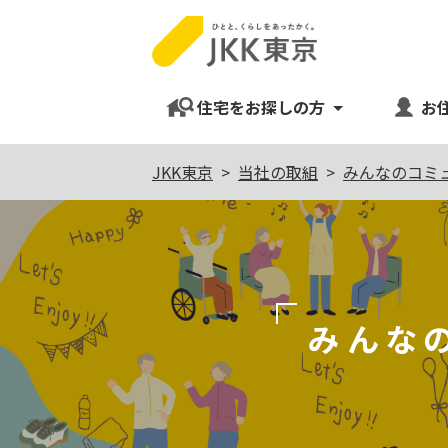
住宅をお探しの方
お
本
JKK東京
当社の取組
みんなのコミ
文
こ
こ
か
ら
みんな