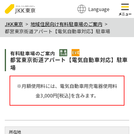
Language
のページの本文へ移動
メニュー
本
JKK東京
地域住民向け有料駐車場のご案内
都営東京街道アパート【電気自動車対応】駐車場
文
こ
敷金3か月
$Item
こ
有料駐⾞場のご案内
都営東京街道アパート【電気自動車対応】駐車
か
場
ら
※月額使用料には、電気自動車用充電器使用料
金3,000円[税込]を含みます。
所在地