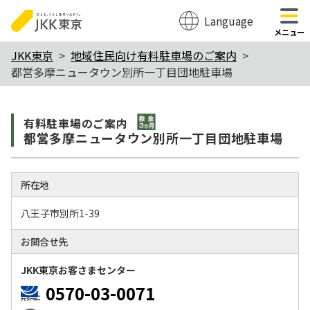
Language
のページの本文へ移動
メニュー
本
JKK東京
地域住民向け有料駐車場のご案内
都営多摩ニュータウン別所一丁目団地駐車場
文
こ
敷金3か月
こ
有料駐⾞場のご案内
都営多摩ニュータウン別所一丁目団地駐車場
か
ら
所在地
八王子市別所1-39
お問合せ先
JKK東京お客さまセンター
0570-03-0071