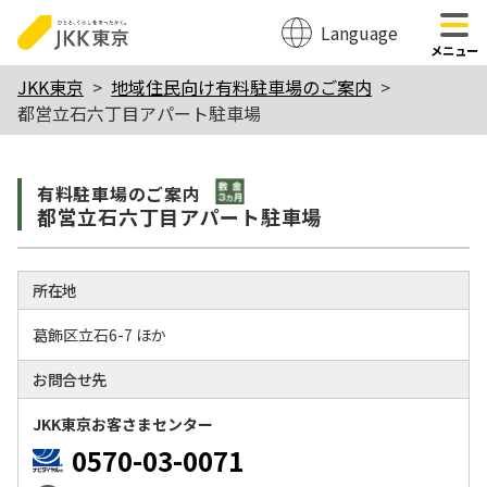
Language
のページの本文へ移動
メニュー
本
JKK東京
地域住民向け有料駐車場のご案内
都営立石六丁目アパート駐車場
文
こ
敷金3か月
こ
有料駐⾞場のご案内
都営立石六丁目アパート駐車場
か
ら
所在地
葛飾区立石6-7 ほか
お問合せ先
JKK東京お客さまセンター
0570-03-0071