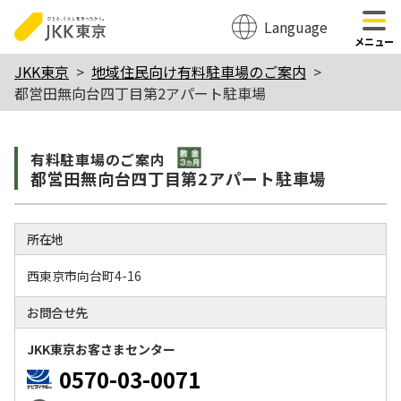
Language
のページの本文へ移動
メニュー
本
JKK東京
地域住民向け有料駐車場のご案内
都営田無向台四丁目第2アパート駐車場
文
こ
敷金3か月
こ
有料駐⾞場のご案内
都営田無向台四丁目第2アパート駐車場
か
ら
所在地
西東京市向台町4-16
お問合せ先
JKK東京お客さまセンター
0570-03-0071