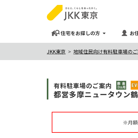
住宅をお探しの方
お
本
JKK東京
地域住民向け有料駐車場のご
文
こ
こ
敷金3
$
有料駐⾞場のご案内
か
都営多摩ニュータウン
ら
※月額