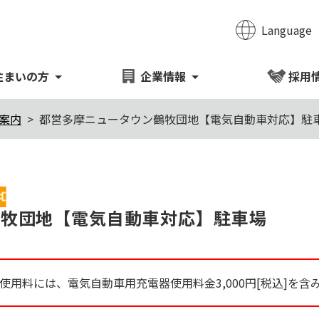
Language
のページの本文へ移動
住まいの方
企業情報
採用
案内
都営多摩ニュータウン鶴牧団地【電気自動車対応】駐
か月
Item
鶴牧団地【電気自動車対応】駐車場
使用料には、電気自動車用充電器使用料金3,000円[税込]を含