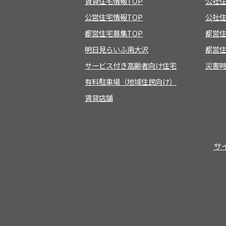
賃貸住宅情報TOP
公社
公営住宅情報TOP
公社住
都営住宅募集TOP
都営
明日見らいふ南大沢
都営住
サービス付き高齢者向け住宅
災害
有料駐車場（地域住民向け）
賃貸店舗
サ