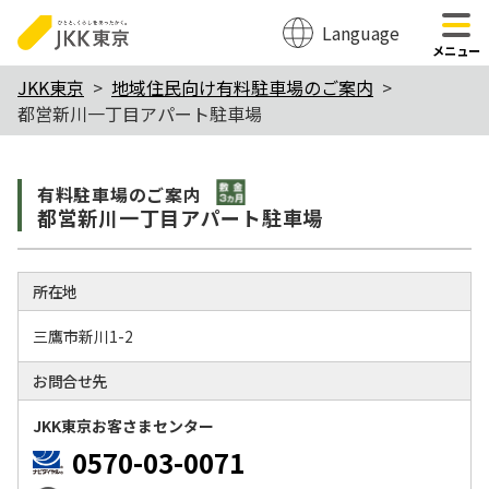
Language
のページの本文へ移動
メニュー
本
JKK東京
地域住民向け有料駐車場のご案内
都営新川一丁目アパート駐車場
文
こ
敷金3か月
こ
有料駐⾞場のご案内
都営新川一丁目アパート駐車場
か
ら
所在地
三鷹市新川1-2
お問合せ先
JKK東京お客さまセンター
0570-03-0071