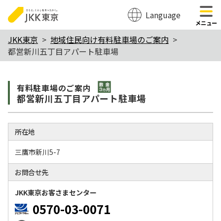
Language
のページの本文へ移動
メニュー
本
JKK東京
地域住民向け有料駐車場のご案内
都営新川五丁目アパート駐車場
文
こ
敷金3か月
こ
有料駐⾞場のご案内
都営新川五丁目アパート駐車場
か
ら
所在地
三鷹市新川5-7
お問合せ先
JKK東京お客さまセンター
0570-03-0071