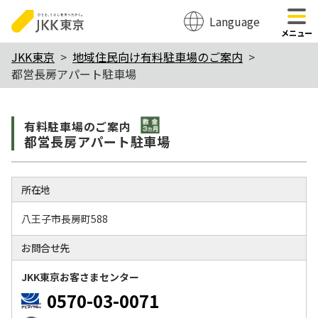
Language
のページの本文へ移動
メニュー
本
JKK東京
地域住民向け有料駐車場のご案内
都営長房アパート駐車場
文
こ
敷金3か月
こ
有料駐⾞場のご案内
都営長房アパート駐車場
か
ら
所在地
八王子市長房町588
お問合せ先
JKK東京お客さまセンター
0570-03-0071