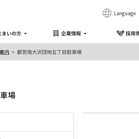
Language
のページの本文へ移動
住まいの方
企業情報
採用
案内
都営南大沢団地五丁目駐車場
か月
駐車場