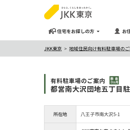
住宅をお探しの方
お
本
JKK東京
地域住民向け有料駐車場のご
文
こ
こ
敷金3
有料駐⾞場のご案内
か
都営南大沢団地五丁目
ら
所在地
八王子市南大沢5-1