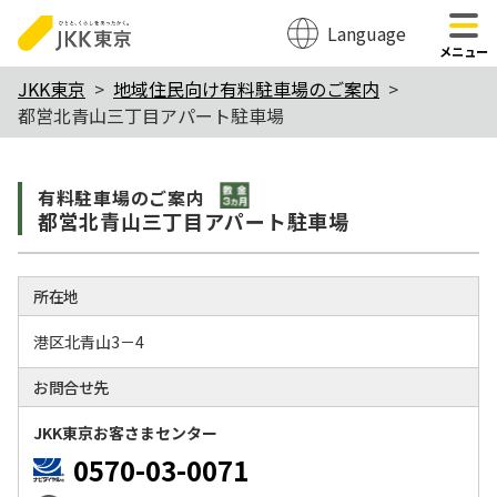
Language
のページの本文へ移動
メニュー
本
JKK東京
地域住民向け有料駐車場のご案内
都営北青山三丁目アパート駐車場
文
こ
敷金3か月
こ
有料駐⾞場のご案内
都営北青山三丁目アパート駐車場
か
ら
所在地
港区北青山3－4
お問合せ先
JKK東京お客さまセンター
0570-03-0071