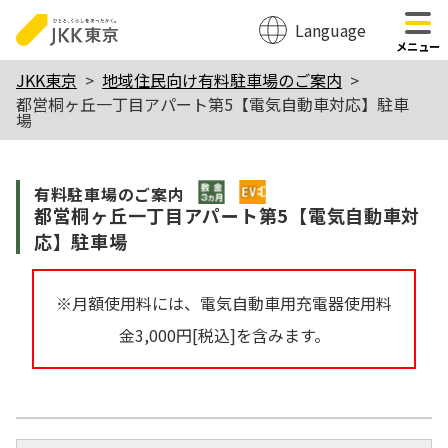
Language
のページの本文へ移動
メニュー
本
JKK東京
地域住民向け有料駐車場のご案内
都営桐ヶ丘一丁目アパート第5【電気自動車対応】駐車
文
場
こ
こ
敷金3か月
$Item
有料駐⾞場のご案内
か
都営桐ヶ丘一丁目アパート第5【電気自動車対
ら
応】駐車場
※月額使用料には、電気自動車用充電器使用料
金3,000円[税込]を含みます。