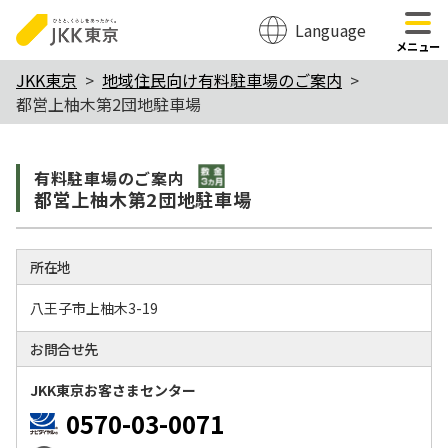
Language
のページの本文へ移動
メニュー
本
JKK東京
地域住民向け有料駐車場のご案内
都営上柚木第2団地駐車場
文
こ
敷金3か月
こ
有料駐⾞場のご案内
都営上柚木第2団地駐車場
か
ら
所在地
八王子市上柚木3-19
お問合せ先
JKK東京お客さまセンター
0570-03-0071