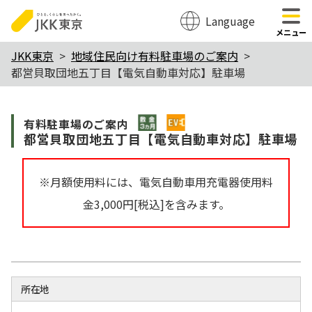
Language
のページの本文へ移動
メニュー
本
JKK東京
地域住民向け有料駐車場のご案内
都営貝取団地五丁目【電気自動車対応】駐車場
文
こ
敷金3か月
$Item
こ
有料駐⾞場のご案内
都営貝取団地五丁目【電気自動車対応】駐車場
か
ら
※月額使用料には、電気自動車用充電器使用料
金3,000円[税込]を含みます。
所在地