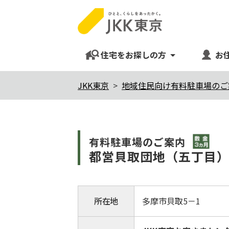
住宅をお探しの方
お
本
JKK東京
地域住民向け有料駐車場のご
文
こ
こ
敷金3
有料駐⾞場のご案内
か
都営貝取団地（五丁目
ら
所在地
多摩市貝取5－1