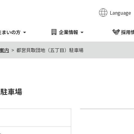
Language
のページの本文へ移動
住まいの方
企業情報
採用
案内
都営貝取団地（五丁目）駐車場
か月
）駐車場