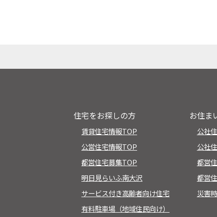
住宅をお探しの方
お住ま
賃貸住宅情報TOP
公社
公営住宅情報TOP
公社住
都営住宅募集TOP
都営
明日見らいふ南大沢
都営住
サービス付き高齢者向け住宅
災害
有料駐車場（地域住民向け）