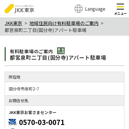
Language
のページの本文へ移動
メニュー
本
JKK東京
地域住民向け有料駐車場のご案内
都営泉町二丁目(国分寺)アパート駐車場
文
こ
敷金3か月
こ
有料駐⾞場のご案内
都営泉町二丁目(国分寺)アパート駐車場
か
ら
所在地
国分寺市泉町2-7
お問合せ先
JKK東京お客さまセンター
0570-03-0071