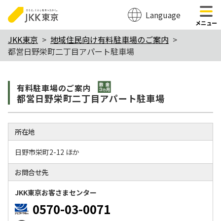
Language
のページの本文へ移動
メニュー
本
JKK東京
地域住民向け有料駐車場のご案内
都営日野栄町二丁目アパート駐車場
文
こ
敷金3か月
こ
有料駐⾞場のご案内
都営日野栄町二丁目アパート駐車場
か
ら
所在地
日野市栄町2-12 ほか
お問合せ先
JKK東京お客さまセンター
0570-03-0071