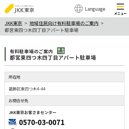
Language
のページの本文へ移動
メニュー
本
JKK東京
地域住民向け有料駐車場のご案内
都営東四つ木四丁目アパート駐車場
文
こ
敷金3か月
こ
有料駐⾞場のご案内
都営東四つ木四丁目アパート駐車場
か
ら
所在地
葛飾区東四つ木4-44
お問合せ先
JKK東京お客さまセンター
0570-03-0071