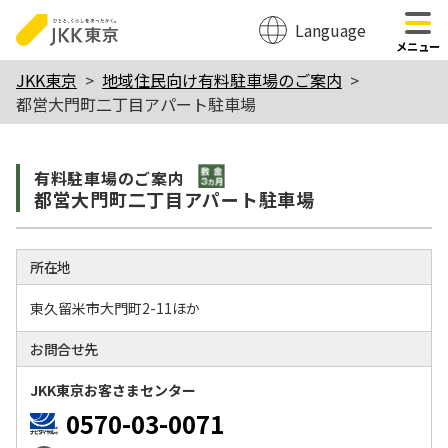
Language
のページの本文へ移動
メニュー
本
JKK東京
地域住民向け有料駐車場のご案内
都営大門町二丁目アパート駐車場
文
こ
敷金3か月
こ
有料駐⾞場のご案内
都営大門町二丁目アパート駐車場
か
ら
所在地
東久留米市大門町2-11ほか
お問合せ先
JKK東京お客さまセンター
0570-03-0071