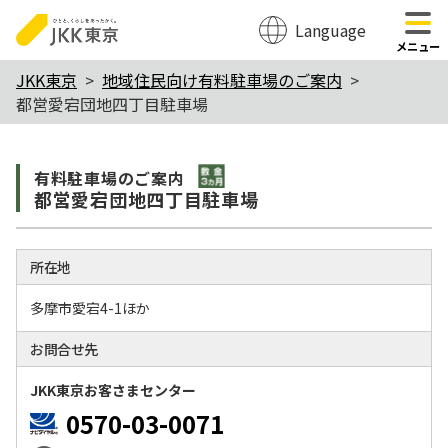
Language
のページの本文へ移動
メニュー
本
JKK東京
地域住民向け有料駐車場のご案内
都営愛宕団地四丁目駐車場
文
こ
敷金3か月
こ
有料駐⾞場のご案内
都営愛宕団地四丁目駐車場
か
ら
所在地
多摩市愛宕4-1ほか
お問合せ先
JKK東京お客さまセンター
0570-03-0071