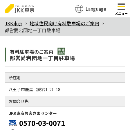
Language
のページの本文へ移動
メニュー
本
JKK東京
地域住民向け有料駐車場のご案内
都営愛宕団地一丁目駐車場
文
こ
敷金3か月
こ
有料駐⾞場のご案内
都営愛宕団地一丁目駐車場
か
ら
所在地
八王子市鹿島（愛宕1-2）18
お問合せ先
JKK東京お客さまセンター
0570-03-0071