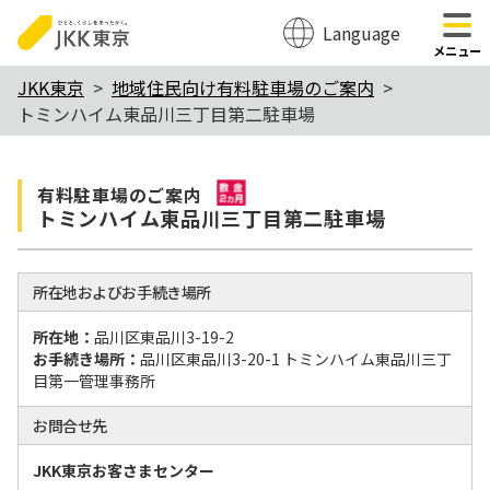
Language
のページの本文へ移動
メニュー
本
JKK東京
地域住民向け有料駐車場のご案内
トミンハイム東品川三丁目第二駐車場
文
こ
敷金2か月
こ
有料駐⾞場のご案内
トミンハイム東品川三丁目第二駐車場
か
ら
所在地およびお手続き場所
所在地：
品川区東品川3-19-2
お手続き場所：
品川区東品川3-20-1 トミンハイム東品川三丁
目第一管理事務所
お問合せ先
JKK東京お客さまセンター