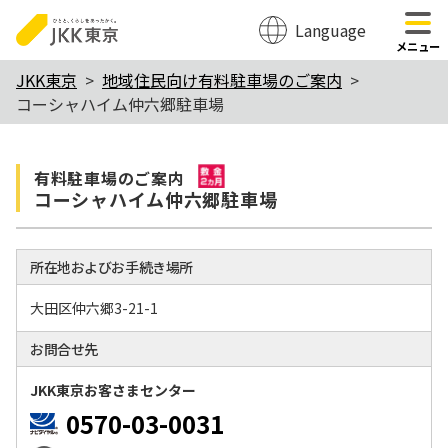
Language
のページの本文へ移動
メニュー
本
JKK東京
地域住民向け有料駐車場のご案内
コーシャハイム仲六郷駐車場
文
こ
敷金2か月
こ
有料駐⾞場のご案内
コーシャハイム仲六郷駐車場
か
ら
所在地およびお手続き場所
大田区仲六郷3-21-1
お問合せ先
JKK東京お客さまセンター
0570-03-0031