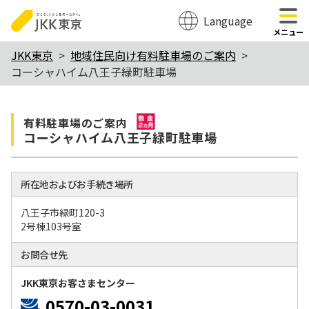
Language
のページの本文へ移動
メニュー
本
JKK東京
地域住民向け有料駐車場のご案内
コーシャハイム八王子緑町駐車場
文
こ
敷金2か月
こ
有料駐⾞場のご案内
コーシャハイム八王子緑町駐車場
か
ら
所在地およびお手続き場所
八王子市緑町120-3
2号棟103号室
お問合せ先
JKK東京お客さまセンター
0570-03-0031