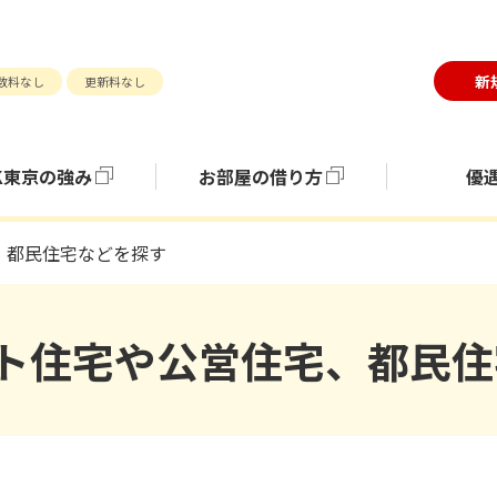
のページの本文へ移動
文ここから
新
数料なし
更新料なし
K東京の強み
お部屋の借り方
優
、都民住宅などを探す
ト住宅や公営住宅、都民住