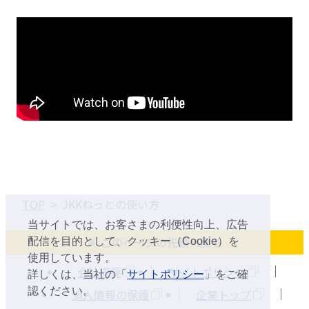
TOP
JKKねっとの使い方
当サイトでは、お客さまの利便性向上、広告
このページの先頭へ戻る
配信を目的として、クッキー（Cookie）を
使用しています。
会社概要
サイトポリシー
詳しくは、当社の「
サイトポリシー
」をご確
認ください。
個人情報の保護
企業トップ