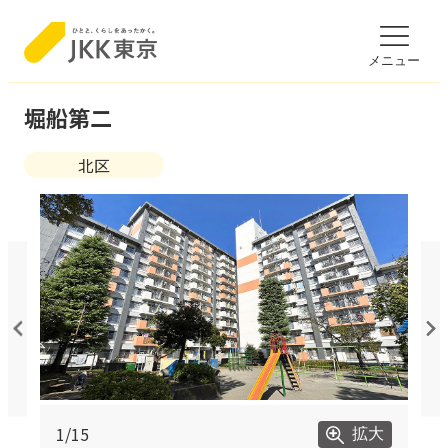
のページの本文へ移動
文ここから
メニュー
堀船第二
北区
1/15
2/15
3/15
4/15
5/15
6/15
7/15
8/15
9/15
10/15
11/15
12/15
13/15
14/15
15/15
拡大