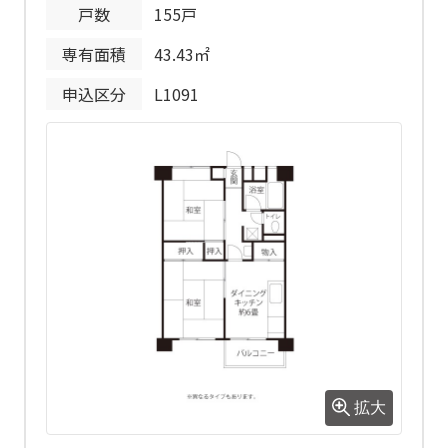
戸数
155戸
駐車場使用
20,000円/月
専有面積
43.43㎡
料
申込区分
L1091
駐車場敷金
駐車場使用料の2ヶ月分
平面式あり
平面式地下なし
駐車場種別
自走式なし
自走式地下なし
機械式なし
機械式地下なし
給湯は2ヶ所です。
当住宅は堀船住宅のフロントスタッフ
備考
が管理しております。
拡大
保育園があります。