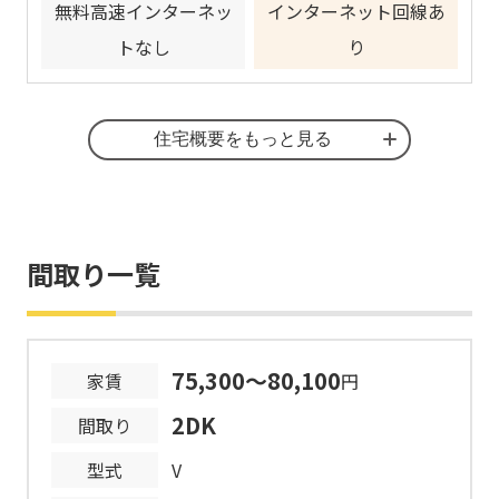
無料高速インターネッ
インターネット回線あ
トなし
り
その他
住宅概要をもっと見る
管理戸数
226戸 / 2棟
間取り一覧
構造
鉄骨鉄筋コンクリート造/11,12階
敷金
月額家賃の2ヶ月分
75,300～80,100
家賃
円
期限の有無
10年間の期限付き
2DK
間取り
型式
V
駐車場
28区画