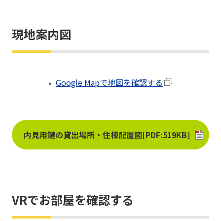
現地案内図
Google Mapで地図を確認する
PDF 
内見用鍵の貸出場所・住棟配置図[PDF:519KB]
VRでお部屋を確認する