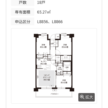
戸数
18戸
東京都において義務付けられた建築物
環境計画書制度に基づき、環境配慮等
専有面積
65.27㎡
の取組状況について評価を受けていま
申込区分
L8856、L8866
す。
当住宅ではソニーネットワークコミュ
ニケーションズコネクト（株）が提供
するインターネット設備（Wi-Fi機能
付）が導入されています。入居された
備考
日からインターネットがご利用いただ
けます。
エアコン、給湯器、床暖房は専用アプ
リを使用して遠隔操作が可能です。
風除室、サブエントランス、メールコ
ーナー、コミュニティルーム(2号棟の
み)、キッズスペース(2号棟のみ)、ラウ
ンジ、エレベータ内、駐車場入口付近
等に防犯カメラを設置しています。
拡大
1号棟はペット等共生住宅です。当社が