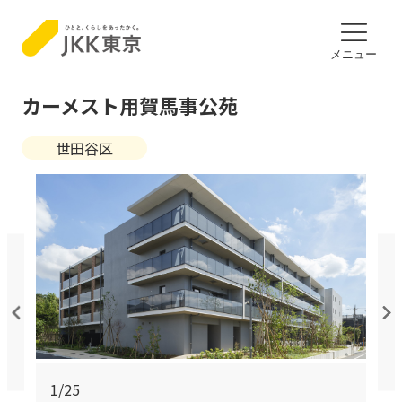
のページの本文へ移動
文ここから
メニュー
カーメスト用賀馬事公苑
世田谷区
1/25
2/25
3/25
4/25
5/25
7/25
8/25
9/25
10/25
11/25
12/25
13/25
14/25
15/25
16/25
17/25
18/25
19/25
20/25
21/25
22/25
23/25
24/25
25/25