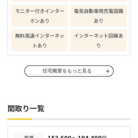
モニター付きインター
電気自動車用充電設備
ホンあり
あり
無料高速インターネッ
インターネット回線あ
トあり
り
その他
住宅概要をもっと見る
管理戸数
173戸 / 2棟
間取り一覧
構造
鉄筋コンクリート造/4階
月額家賃の2か月分 ※当住宅は保証会
社の利用が必須となり、保証会社及び
152,600～194,400
家賃
円