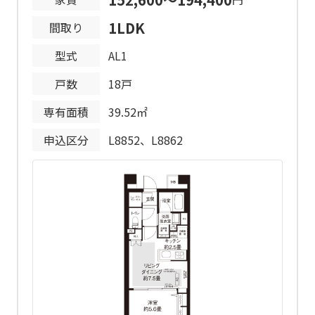
敷金
保証プランにより変動します。なお、1
1LDK
間取り
号棟は保証会社が定める敷金に1か月分
を上乗せされます。
型式
AL1
戸数
18戸
3年間の期限付き(1号棟） 10年間の期
期限の有無
限付き(2号棟)
専有面積
39.52㎡
申込区分
L8852、L8862
駐車場
15区画(内、電気自動車4区画)
駐車場使用
24,000円/月
料
駐車場敷金
駐車場使用料の2か月分
平面式あり
平面式地下なし