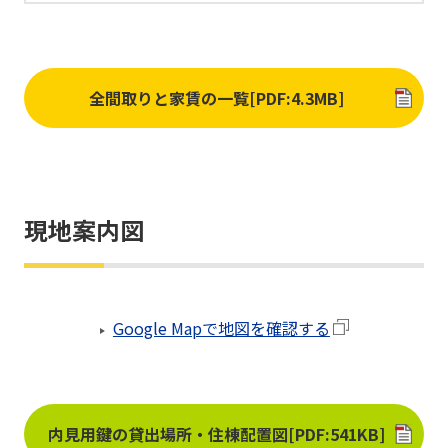
定めるペット(犬・猫)を2匹まで飼育可
能です。
ペットの飼育には、審査書類及び面接
審査が必要です。
入居者専用ドッグガーデン、あずま
全間取りと家賃の一覧[PDF:4.3MB]
や、ペット相談室等、ペットに関する
設備を設置しています。
■東京こどもすくすく住宅認定制度認
定住宅■
50㎡以上の住戸（計78戸）について
現地案内図
「東京こどもすくすく住宅（アドバン
ストモデル）」、45㎡以上50㎡未満の
住戸(計47戸)について「東京こどもす
くすく住宅(セレクトモデル)」を取得
Google Mapで地図を確認する
しています。
■世田谷区子育て支援マンション■
「東京こどもすくすく住宅認定制度(ア
ドバンストモデル・セレクトモデル)の
PDF 
認定を受けた住戸は「世田谷区子育て
内見用鍵の貸出場所・住棟配置図[PDF:541KB]