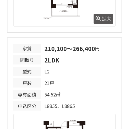
駐車場種別
自走式なし
自走式地下なし
機械式なし
機械式地下なし
拡大
バイク駐車
26区画
場
210,100～266,400
家賃
円
バイク駐車
2LDK
間取り
5,700円/月
場使用料
型式
L2
バイク駐車
戸数
21戸
バイク駐車場使用料の2か月分
場敷金
専有面積
54.52㎡
住戸間取り図の■部分は床暖房の設置
申込区分
L8855、L8865
箇所です。
住宅敷地内は、2号棟の専有部（住戸
内）を除き、バルコニー等の共用部を