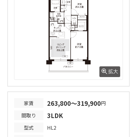
含め禁煙(加熱式タバコ及び電子タバコ
を含む。)となります。
1号棟では、ペット(犬・猫)の飼育が可
能です。
1世帯当たりの飼育頭数には制限があり
ます。飼育要件等につきましては、ペ
ット飼育等規則をご確認ください。
なお、2号棟では、小鳥・魚類以外の飼
育はできません。(盲導犬等補助犬につ
きましては、いずれの棟でもご使用い
拡大
ただけます。)
コインパーキングがあります。
カーシェアリングを設置しています。
電気自動車区画は当社の指定する事業
263,800～319,900
家賃
円
者と充電設備の利用契約を締結してい
ただきます。
3LDK
間取り
省エネ性能ラベルは、共同住宅の住棟
型式
HL2
全体の性能を示すものであり、各住戸
の性能を示すものではありません。